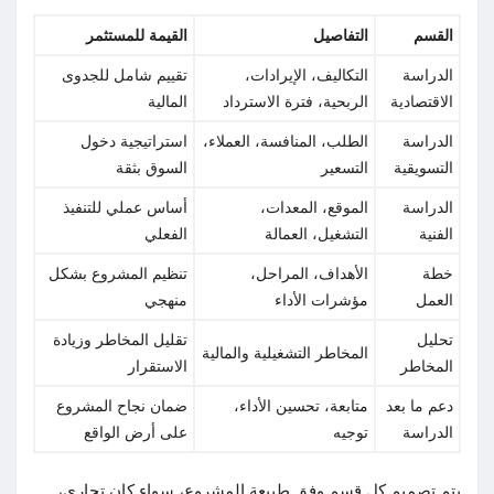
القسم
التفاصيل
القيمة للمستثمر
الدراسة
التكاليف، الإيرادات،
تقييم شامل للجدوى
الاقتصادية
الربحية، فترة الاسترداد
المالية
الدراسة
الطلب، المنافسة، العملاء،
استراتيجية دخول
التسويقية
التسعير
السوق بثقة
الدراسة
الموقع، المعدات،
أساس عملي للتنفيذ
الفنية
التشغيل، العمالة
الفعلي
خطة
الأهداف، المراحل،
تنظيم المشروع بشكل
العمل
مؤشرات الأداء
منهجي
تحليل
تقليل المخاطر وزيادة
المخاطر التشغيلية والمالية
المخاطر
الاستقرار
دعم ما بعد
متابعة، تحسين الأداء،
ضمان نجاح المشروع
الدراسة
توجيه
على أرض الواقع
يتم تصميم كل قسم وفق طبيعة المشروع، سواء كان تجاري،