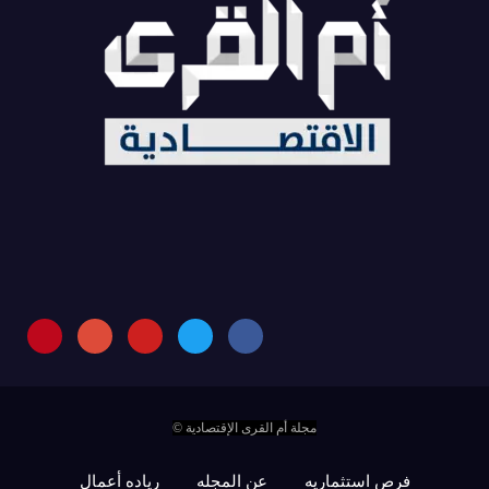
مجلة أم القرى الإقتصادية ©
فرص استثماريه
عن المجله
رياده أعمال