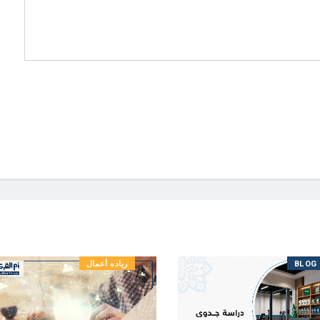
BLOG
رياده أعمال