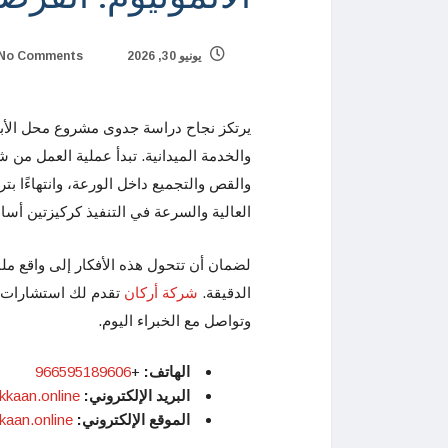
يونيو 30, 2026
No Comments
يرتكز نجاح دراسة جدوى مشروع محل الأبو
والخدمة الميدانية. تبدأ عملية العمل من 
والقص والتجميع داخل الورعة، وانتهاءًا ب
العالية والسرعة في التنفيذ كركيزتين أس
لضمان أن تتحول هذه الأفكار إلى واقع مل
الدقيقة.
شركة أركان
تقدم لك استشارات اس
وتواصل مع الخبراء اليوم.
الهاتف:
+
966595189606
البريد الإلكتروني
:
kkaan.online
الموقع الإلكتروني:
kkaan.online