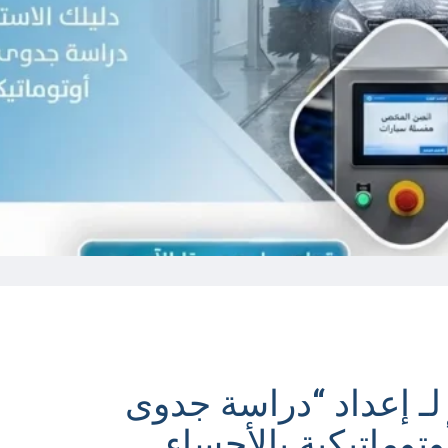
لـ إعداد “دراسة جدوى
وماتيكية بالأحساء.