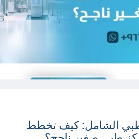
لطبي الشامل: كيف تخطط
كز طبي صغير ناجح؟