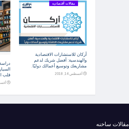
مقالات أقتصاديه
ني للمنتجات
أركان للاستشارات الاقتصادية
ارة والتسويق
والهندسية: أفضل شريك لدعم
دراسة
مشاريعك وتوسيع أعمالك دوليًا.
السيار
أغسطس 14, 2018
قلب ا
أغسطس 4
مقالات ساخنه