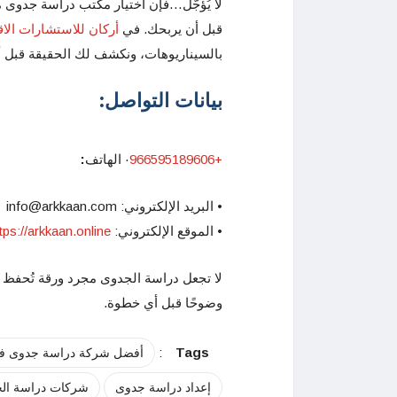
لا يُؤجَّل…فإن اختيار مكتب دراسة جدوى
قبل أن يربحك. في
أركان للاستشارات الاق
بالسيناريوهات، ونكشف لك الحقيقة قبل أن
بيانات التواصل
:
+966595189606
· الهاتف
:
• البريد الإلكتروني: info@arkkaan.com
• الموقع الإلكتروني:
tps://arkkaan.online/
لا تجعل دراسة الجدوى مجرد ورقة تُحفظ 
وضوحًا قبل أي خطوة.
:
Tags
أفضل شركة دراسة جدوى في
إعداد دراسة جدوى
شركات دراسة الج